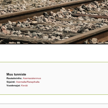
i
Muu tunniste
Rautatieinfra:
Asemarakennus
Sijainti:
Asemalla/Ratapihalla
Vuodenajat:
Kevät