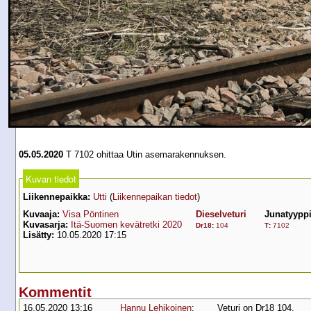
05.05.2020
T 7102 ohittaa Utin asemarakennuksen.
Kuvan tiedot
Liikennepaikka:
Utti
(
Liikennepaikan tiedot
)
Kuvaaja:
Visa Pöntinen
Dieselveturi
Junatyypp
Kuvasarja:
Itä-Suomen kevätretki 2020
Dr18
:
104
T
:
7102
Lisätty:
10.05.2020 17:15
Kommentit
16.05.2020 13:16
Hannu Lehikoinen
:
Veturi on Dr18 104.