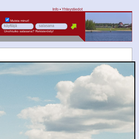
Info
•
Yhteystiedot
Muista minut!
Unohtuiko salasana?
Rekisteröidy!