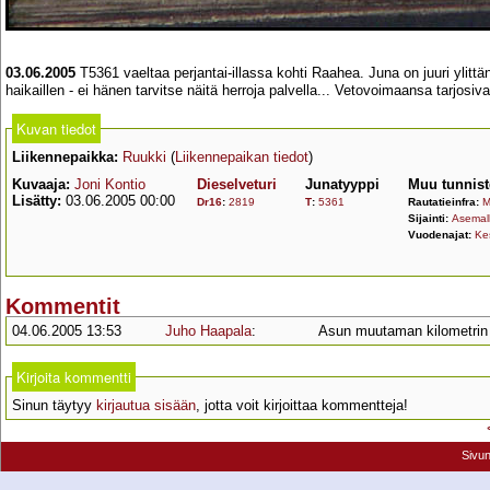
03.06.2005
T5361 vaeltaa perjantai-illassa kohti Raahea. Juna on juuri ylittän
haikaillen - ei hänen tarvitse näitä herroja palvella... Vetovoimaansa tarjosi
Kuvan tiedot
Liikennepaikka:
Ruukki
(
Liikennepaikan tiedot
)
Kuvaaja:
Joni Kontio
Dieselveturi
Junatyyppi
Muu tunnist
Lisätty:
03.06.2005 00:00
Dr16
:
2819
T
:
5361
Rautatieinfra:
M
Sijainti:
Asemall
Vuodenajat:
Ke
Kommentit
04.06.2005 13:53
Juho Haapala
:
Asun muutaman kilometrin pä
Kirjoita kommentti
Sinun täytyy
kirjautua sisään
, jotta voit kirjoittaa kommentteja!
Sivu