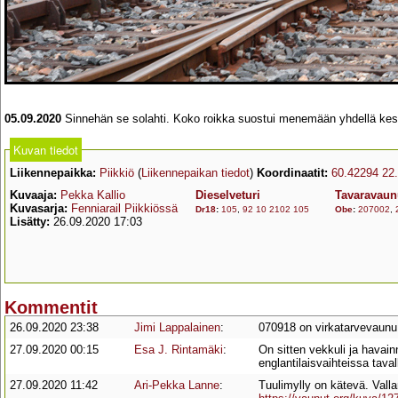
05.09.2020
Sinnehän se solahti. Koko roikka suostui menemään yhdellä kesäju
Kuvan tiedot
Liikennepaikka:
Piikkiö
(
Liikennepaikan tiedot
)
Koordinaatit:
60.42294 22
Kuvaaja:
Pekka Kallio
Dieselveturi
Tavaravaun
Kuvasarja:
Fenniarail Piikkiössä
Dr18
:
105
,
92 10 2102 105
Obe
:
207002
,
Lisätty:
26.09.2020 17:03
Kommentit
26.09.2020 23:38
Jimi Lappalainen
:
070918 on virkatarvevaunu
27.09.2020 00:15
Esa J. Rintamäki
:
On sitten vekkuli ja havain
englantilaisvaihteissa taval
27.09.2020 11:42
Ari-Pekka Lanne
:
Tuulimylly on kätevä. Vall