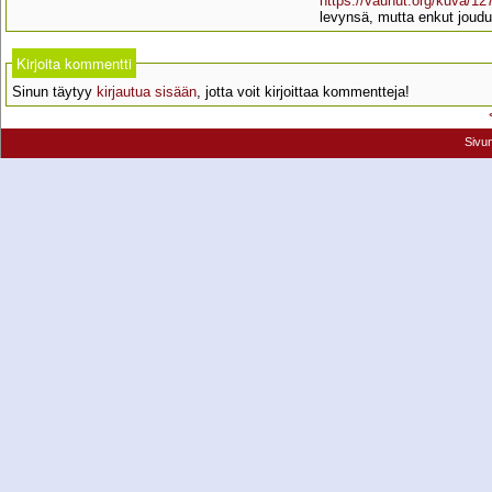
https://vaunut.org/kuva/12
levynsä, mutta enkut joudu
Kirjoita kommentti
Sinun täytyy
kirjautua sisään
, jotta voit kirjoittaa kommentteja!
Sivu