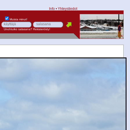
Info
•
Yhteystiedot
Muista minut!
Unohtuiko salasana?
Rekisteröidy!