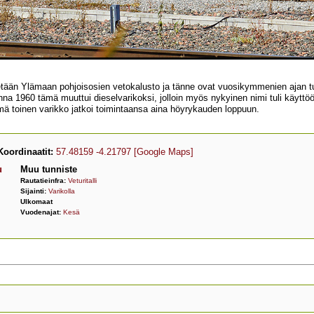
etään Ylämaan pohjoisosien vetokalusto ja tänne ovat vuosikymmenien ajan tuk
na 1960 tämä muuttui dieselvarikoksi, jolloin myös nykyinen nimi tuli käyttöö
mä toinen varikko jatkoi toimintaansa aina höyrykauden loppuun.
Koordinaatit:
57.48159 -4.21797
[Google Maps]
u
Muu tunniste
Rautatieinfra:
Veturitalli
Sijainti:
Varikolla
Ulkomaat
Vuodenajat:
Kesä