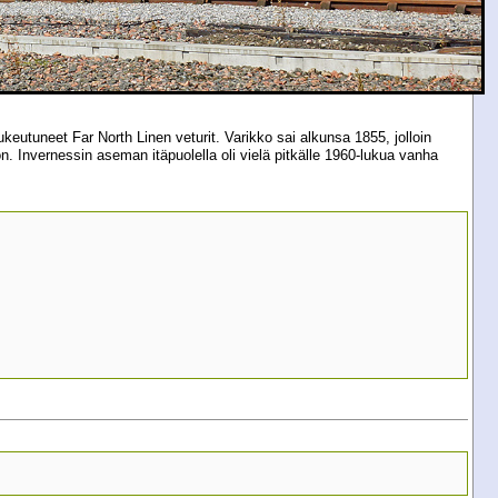
eutuneet Far North Linen veturit. Varikko sai alkunsa 1855, jolloin
n. Invernessin aseman itäpuolella oli vielä pitkälle 1960-lukua vanha