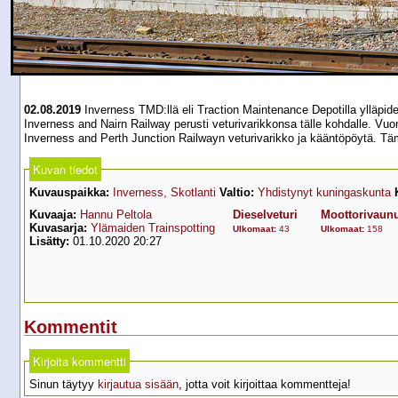
02.08.2019
Inverness TMD:llä eli Traction Maintenance Depotilla ylläpid
Inverness and Nairn Railway perusti veturivarikkonsa tälle kohdalle. Vuon
Inverness and Perth Junction Railwayn veturivarikko ja kääntöpöytä. Tä
Kuvan tiedot
Kuvauspaikka:
Inverness, Skotlanti
Valtio:
Yhdistynyt kuningaskunta
Kuvaaja:
Hannu Peltola
Dieselveturi
Moottorivaun
Kuvasarja:
Ylämaiden Trainspotting
Ulkomaat
:
43
Ulkomaat
:
158
Lisätty:
01.10.2020 20:27
Kommentit
Kirjoita kommentti
Sinun täytyy
kirjautua sisään
, jotta voit kirjoittaa kommentteja!