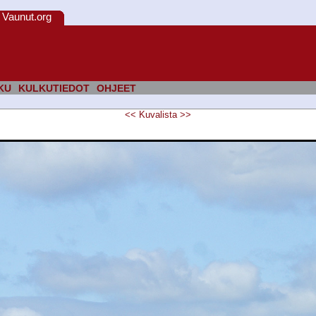
Vaunut.org
KU
KULKUTIEDOT
OHJEET
<<
Kuvalista
>>