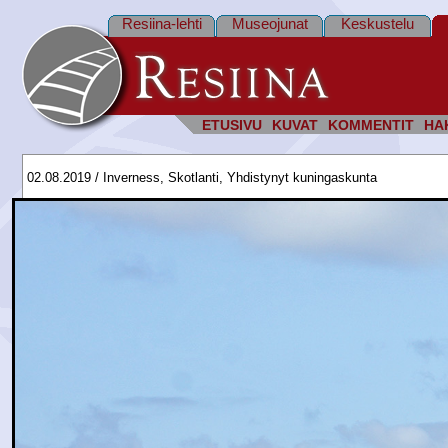
Resiina-lehti
Museojunat
Keskustelu
ETUSIVU
KUVAT
KOMMENTIT
HA
02.08.2019 / Inverness, Skotlanti, Yhdistynyt kuningaskunta