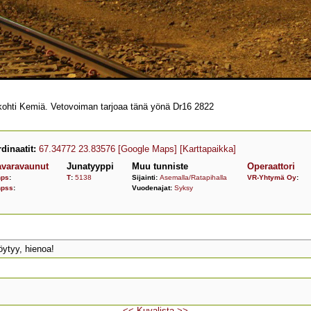
 kohti Kemiä. Vetovoiman tarjoaa tänä yönä Dr16 2822
dinaatit:
67.34772 23.83576
[Google Maps]
[Karttapaikka]
avaravaunut
Junatyyppi
Muu tunniste
Operaattori
nps
:
T
:
5138
Sijainti:
Asemalla/Ratapihalla
VR-Yhtymä Oy
:
npss
:
Vuodenajat:
Syksy
öytyy, hienoa!
<<
Kuvalista
>>