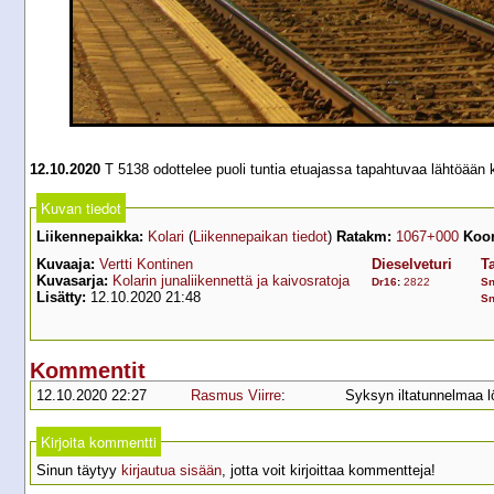
12.10.2020
T 5138 odottelee puoli tuntia etuajassa tapahtuvaa lähtöään
Kuvan tiedot
Liikennepaikka:
Kolari
(
Liikennepaikan tiedot
)
Ratakm:
1067+000
Koor
Kuvaaja:
Vertti Kontinen
Dieselveturi
T
Kuvasarja:
Kolarin junaliikennettä ja kaivosratoja
Dr16
:
2822
S
Lisätty:
12.10.2020 21:48
S
Kommentit
12.10.2020 22:27
Rasmus Viirre
:
Syksyn iltatunnelmaa l
Kirjoita kommentti
Sinun täytyy
kirjautua sisään
, jotta voit kirjoittaa kommentteja!