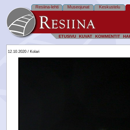
Resiina-lehti
Museojunat
Keskustelu
ETUSIVU
KUVAT
KOMMENTIT
HA
12.10.2020 / Kolari