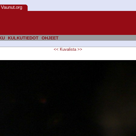
Vaunut.org
KU
KULKUTIEDOT
OHJEET
<<
Kuvalista
>>