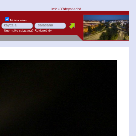
Info
•
Yhteystiedot
Muista minut!
Unohtuiko salasana?
Rekisteröidy!