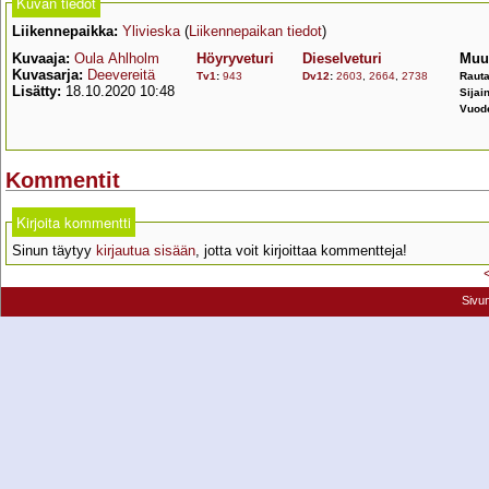
Kuvan tiedot
Liikennepaikka:
Ylivieska
(
Liikennepaikan tiedot
)
Kuvaaja:
Oula Ahlholm
Höyryveturi
Dieselveturi
Muu 
Kuvasarja:
Deevereitä
Tv1
:
943
Dv12
:
2603
,
2664
,
2738
Rauta
Lisätty:
18.10.2020 10:48
Sijain
Vuod
Kommentit
Kirjoita kommentti
Sinun täytyy
kirjautua sisään
, jotta voit kirjoittaa kommentteja!
Sivu