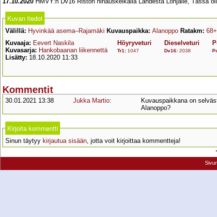
17.10.2020
HMVY:n Dv16 Riston hinauskeikalla Lahdesta Lohjalle, Tässä oll
Kuvan tiedot
Välillä:
Hyvinkää asema–Rajamäki
Kuvauspaikka:
Alanoppo
Ratakm:
68+
Kuvaaja:
Eevert Naskila
Höyryveturi
Dieselveturi
P
Kuvasarja:
Hankobaanan liikennettä
Tr1
:
1047
Dv16
:
2038
P
Lisätty:
18.10.2020 11:33
Kommentit
30.01.2021 13:38
Jukka Martio
:
Kuvauspaikkana on selväst
Alanoppo?
Kirjoita kommentti
Sinun täytyy
kirjautua sisään
, jotta voit kirjoittaa kommentteja!
Sivu