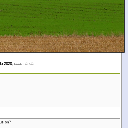
lla 2020, saas nähdä.
tus on?