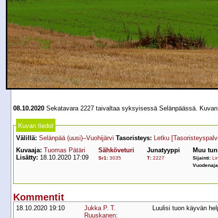
08.10.2020
Sekatavara 2227 taivaltaa syksyisessä Selänpäässä. Kuvan Let
Kuvan tiedot
Välillä:
Selänpää (uusi)–Vuohijärvi
Tasoristeys:
Letku
[Tasoristeyspalv
Kuvaaja:
Tuomas Pätäri
Sähköveturi
Junatyyppi
Muu tun
Lisätty:
18.10.2020 17:09
Sr1
:
3035
T
:
2227
Sijainti:
Lin
Vuodenaja
Kommentit
18.10.2020 19:10
Jukka P. T.
Luulisi tuon käyvän he
Ruuskanen
: