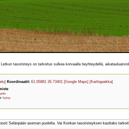
kun tasoristeys on tarkoitus sulkea korvaalla tieyhteydellä, aikatauluarvio
elu]
Koordinaatit:
61.05881 26.73401
[Google Maps]
[Karttapaikka]
niste
jalla
t:
Syksy
lposti Selänpään aseman puolelta. Vai Konkan tasoristeyksen kauttako tarkoi