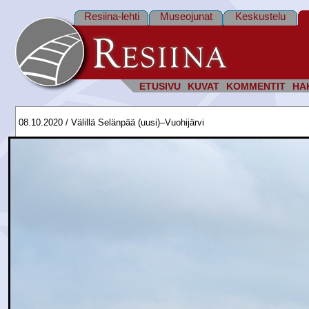
Resiina-lehti
Museojunat
Keskustelu
ETUSIVU
KUVAT
KOMMENTIT
HA
08.10.2020 / Välillä Selänpää (uusi)–Vuohijärvi