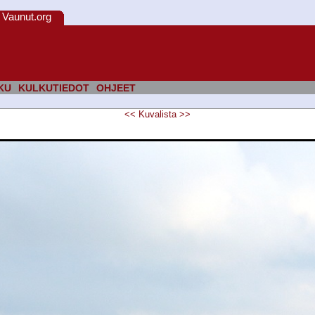
Vaunut.org
KU
KULKUTIEDOT
OHJEET
<<
Kuvalista
>>