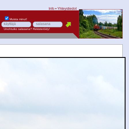
Info
•
Yhteystiedot
Muista minut!
Unohtuiko salasana?
Rekisteröidy!