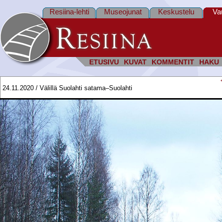
Resiina-lehti
Museojunat
Keskustelu
Va
ETUSIVU
KUVAT
KOMMENTIT
HAKU
24.11.2020 / Välillä Suolahti satama–Suolahti