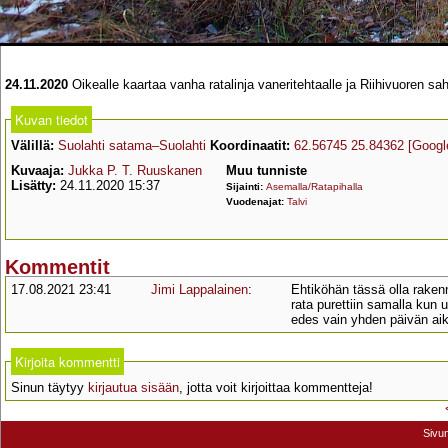
24.11.2020
Oikealle kaartaa vanha ratalinja vaneritehtaalle ja Riihivuoren s
Kuvan tiedot
Välillä:
Suolahti satama–Suolahti
Koordinaatit:
62.56745 25.84362
[Googl
Kuvaaja:
Jukka P. T. Ruuskanen
Muu tunniste
Lisätty:
24.11.2020 15:37
Sijainti:
Asemalla/Ratapihalla
Vuodenajat:
Talvi
Kommentit
17.08.2021 23:41
Jimi Lappalainen
:
Ehtiköhän tässä olla raken
rata purettiin samalla kun 
edes vain yhden päivän aik
Kirjoita kommentti
Sinun täytyy
kirjautua sisään
, jotta voit kirjoittaa kommentteja!
Sivu