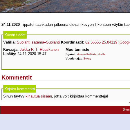
24.11.2020
Tippatehtaankadun jatkeena olevan kevyen liikenteen väylän tasor
Kuvan tiedot
Välillä:
Suolahti satama–Suolahti
Koordinaatit:
62.56555 25.84119
[Googl
Kuvaaja:
Jukka P. T. Ruuskanen
Muu tunniste
Lisätty:
24.11.2020 15:47
Sijainti:
Asemalla/Ratapihalla
Vuodenajat:
Syksy
Kommentit
Kirjoita kommentti
Sinun täytyy
kirjautua sisään
, jotta voit kirjoittaa kommentteja!
Sivu