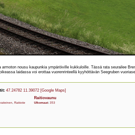
a armoton nousu kaupunkia ympäröiville kukkuloille. Tässä rata seurailee Bre
an oikeassa laidassa voi erottaa vuorenrinteellä kyyhöttävän Seegruben vuori
it:
47.24782 11.39072
[Google Maps]
Raitiovaunu
raiteinen
,
Raitiotie
Ulkomaat
:
353