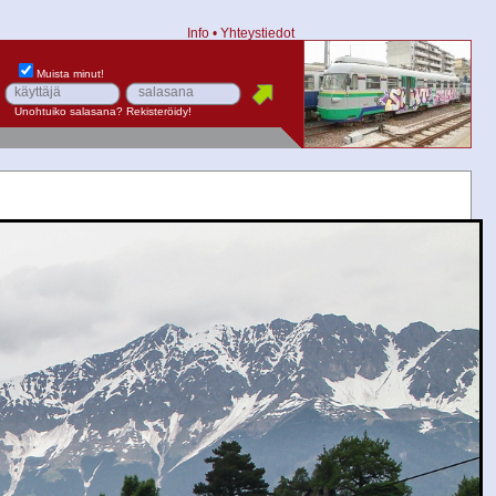
Info
•
Yhteystiedot
Muista minut!
Unohtuiko salasana?
Rekisteröidy!