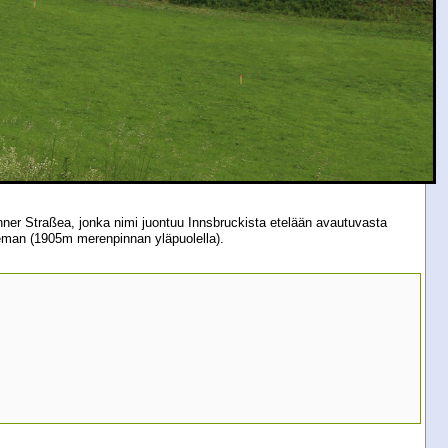
nner Straßea, jonka nimi juontuu Innsbruckista etelään avautuvasta
aseman (1905m merenpinnan yläpuolella).