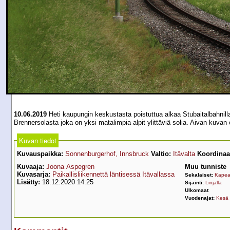
10.06.2019
Heti kaupungin keskustasta poistuttua alkaa Stubaitalbahnill
Brennersolasta joka on yksi matalimpia alpit ylittäviä solia. Aivan kuv
Kuvan tiedot
Kuvauspaikka:
Sonnenburgerhof, Innsbruck
Valtio:
Itävalta
Koordinaat
Kuvaaja:
Joona Aspegren
Muu tunniste
Kuvasarja:
Paikallisliikennettä läntisessä Itävallassa
Sekalaiset:
Kapea
Lisätty:
18.12.2020 14:25
Sijainti:
Linjalla
Ulkomaat
Vuodenajat:
Kesä