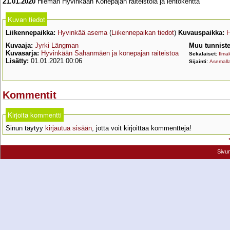
21.01.2020
Hieman Hyvinkään Konepajan raiteistoia ja lentokenttä
Kuvan tiedot
Liikennepaikka:
Hyvinkää asema
(
Liikennepaikan tiedot
)
Kuvauspaikka:
H
Kuvaaja:
Jyrki Längman
Muu tunnist
Kuvasarja:
Hyvinkään Sahanmäen ja konepajan raiteistoa
Sekalaiset:
Ilma
Lisätty:
01.01.2021 00:06
Sijainti:
Asemalla
Kommentit
Kirjoita kommentti
Sinun täytyy
kirjautua sisään
, jotta voit kirjoittaa kommentteja!
Sivu