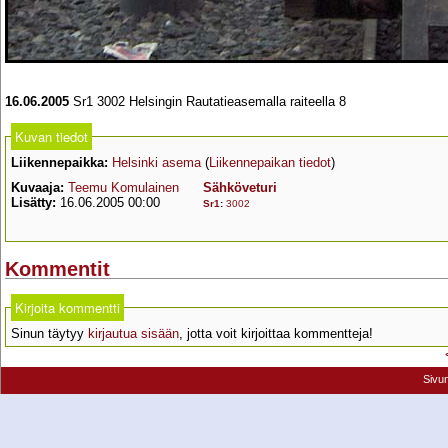
16.06.2005
Sr1 3002 Helsingin Rautatieasemalla raiteella 8
Kuvan tiedot
Liikennepaikka:
Helsinki asema
(
Liikennepaikan tiedot
)
Kuvaaja:
Teemu Komulainen
Sähköveturi
Lisätty:
16.06.2005 00:00
Sr1
:
3002
Kommentit
Kirjoita kommentti
Sinun täytyy
kirjautua sisään
, jotta voit kirjoittaa kommentteja!
Sivu