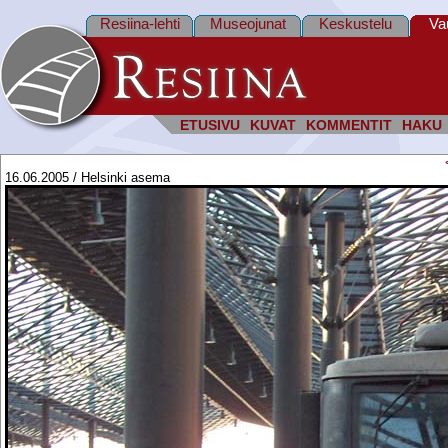
Resiina-lehti
Museojunat
Keskustelu
Va
ETUSIVU
KUVAT
KOMMENTIT
HAKU
16.06.2005 / Helsinki asema