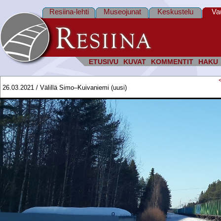
Resiina-lehti
Museojunat
Keskustelu
Va
ETUSIVU
KUVAT
KOMMENTIT
HAKU
26.03.2021 / Välillä Simo–Kuivaniemi (uusi)