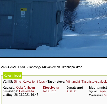
26.03.2021
T 58112 lähestyy Kuivaniemen liikennepaikkaa.
Kuvan tiedot
Välillä:
Simo–Kuivaniemi (uusi)
Tasoristeys:
Viinamäki
[Tasoristeyspalvel
Kuvaaja:
Oula Ahlholm
Dieselveturi
Junatyyppi
Muu tunnist
Kuvasarja:
Deevereitä
Dv12
:
2620
T
:
58112
Sijainti:
Linjalla
Lisätty:
26.03.2021 16:47
Vuodenajat:
Ke