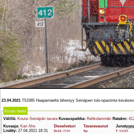
23.04.2021
T53385 Haapamäeltä lähestyy Seinäjoen tulo-opastinta keväises
Kuvan tiedot
Välillä:
Koura–Seinäjoki tavara
Kuvauspaikka:
Rahkolanmäki
Ratakm:
41
Kuvaaja:
Kari Aho
Dieselveturi
Tavaravaunut
Junatyyp
Lisätty:
27.04.2021 18:31
Dv12
:
2536
Sp
:
T
:
53385