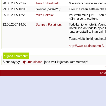
28.06.2005 22:49
Tero Korkeakoski
:
Mielestäni näsäviisaudet vo
29.06.2005 10:08
[Tunnus poistettu]
:
Eiku mä vaan aattelin olla
05.10.2005 12:25
Mika Hakala
:
Voi v**tu mikä juttu... hah
näin naiselta otettuna
12.08.2007 14:06
Sampsa Pajarinen
:
Todella hieno hotelli. Vaunu
Hotellissa on todella hyvä 
junaharrastajille, ihan vai
Tässä vielä linkki junahotell
http://www.tuurinasema.fi/
Kirjoita kommentti
Sinun täytyy
kirjautua sisään
, jotta voit kirjoittaa kommentteja!
Sivu