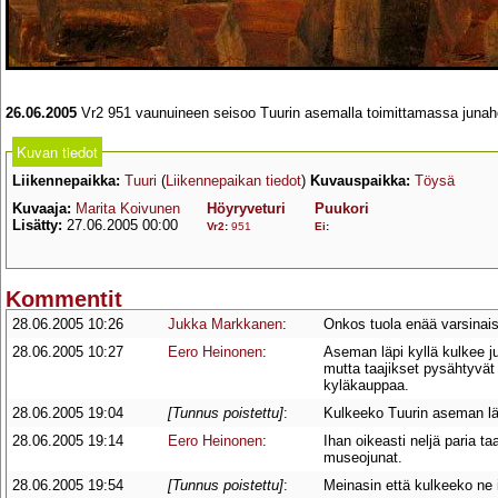
26.06.2005
Vr2 951 vaunuineen seisoo Tuurin asemalla toimittamassa junahot
Kuvan tiedot
Liikennepaikka:
Tuuri
(
Liikennepaikan tiedot
)
Kuvauspaikka:
Töysä
Kuvaaja:
Marita Koivunen
Höyryveturi
Puukori
Lisätty:
27.06.2005 00:00
Vr2
:
951
Ei
:
Kommentit
28.06.2005 10:26
Jukka Markkanen
:
Onkos tuola enää varsinaist
28.06.2005 10:27
Eero Heinonen
:
Aseman läpi kyllä kulkee j
mutta taajikset pysähtyvä
kyläkauppaa.
28.06.2005 19:04
[Tunnus poistettu]
:
Kulkeeko Tuurin aseman läp
28.06.2005 19:14
Eero Heinonen
:
Ihan oikeasti neljä paria t
museojunat.
28.06.2005 19:54
[Tunnus poistettu]
:
Meinasin että kulkeeko ne