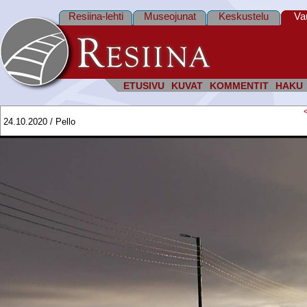
Resiina-lehti
Museojunat
Keskustelu
Va
ETUSIVU
KUVAT
KOMMENTIT
HAKU
24.10.2020 / Pello