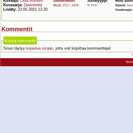
Kuvaaja:
Oula Ahlholm
Dieselveturi
Junatyyppi
Muu tunn
Kuvasarja:
Deevereitä
Dv12
:
2517
,
2628
T
:
5137
Sijainti:
Asem
Lisätty:
23.05.2021 12:20
Vuodenajat
Kommentit
Kirjoita kommentti
Sinun täytyy
kirjautua sisään
, jotta voit kirjoittaa kommentteja!
Sivu