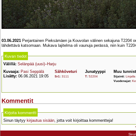
03.06.2021
Perjantainen Pieksämäen ja Kouvolan välinen sekajuna T2204 on oll
lähdettävä katsomaan. Mukava lajitelma oli vaunuja perässä, niin kuin T2204
Kuvan tiedot
Välillä:
Selänpää (uusi)–Harju
Kuvaaja:
Pasi Seppälä
Sähköveturi
Junatyyppi
Muu tunnis
Lisätty:
06.06.2021 19:05
Sr1
:
3111
T
:
52204
Sijainti:
Linjalla
Vuodenajat:
Ke
Kommentit
Kirjoita kommentti
Sinun täytyy
kirjautua sisään
, jotta voit kirjoittaa kommentteja!
Sivu