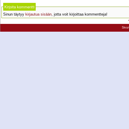
Kirjoita kommentti
Sinun täytyy
kirjautua sisään
, jotta voit kirjoittaa kommentteja!
Sivu