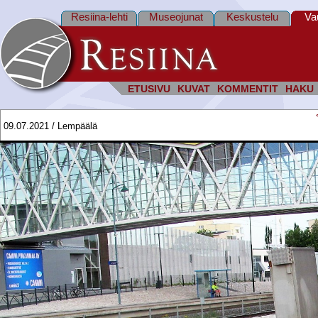
Resiina-lehti
Museojunat
Keskustelu
Va
ETUSIVU
KUVAT
KOMMENTIT
HAKU
09.07.2021 / Lempäälä