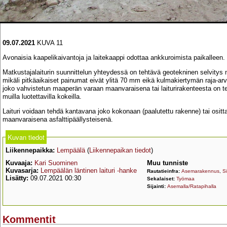
09.07.2021
KUVA 11
Avonaisia kaapelikaivantoja ja laitekaappi odottaa ankkuroimista paikalleen.
Matkustajalaiturin suunnittelun yhteydessä on tehtävä geotekninen selvitys
mikäli pitkäaikaiset painumat eivät ylitä 70 mm eikä kulmakiertymän raja-arv
joko vahvistetun maaperän varaan maanvaraisena tai laiturirakenteesta on t
muilla luotettavilla kokeilla.
Laituri voidaan tehdä kantavana joko kokonaan (paalutettu rakenne) tai ositta
maanvaraisena asfalttipäällysteisenä.
Kuvan tiedot
Liikennepaikka:
Lempäälä
(
Liikennepaikan tiedot
)
Kuvaaja:
Kari Suominen
Muu tunniste
Kuvasarja:
Lempäälän läntinen laituri -hanke
Rautatieinfra:
Asemarakennus
,
Si
Lisätty:
09.07.2021 00:30
Sekalaiset:
Työmaa
Sijainti:
Asemalla/Ratapihalla
Kommentit