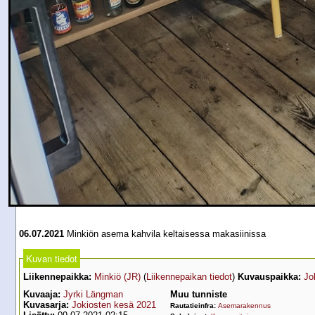
06.07.2021
Minkiön asema kahvila keltaisessa makasiinissa
Kuvan tiedot
Liikennepaikka:
Minkiö (JR)
(
Liikennepaikan tiedot
)
Kuvauspaikka:
Jo
Kuvaaja:
Jyrki Längman
Muu tunniste
Kuvasarja:
Jokiosten kesä 2021
Rautatieinfra:
Asemarakennus