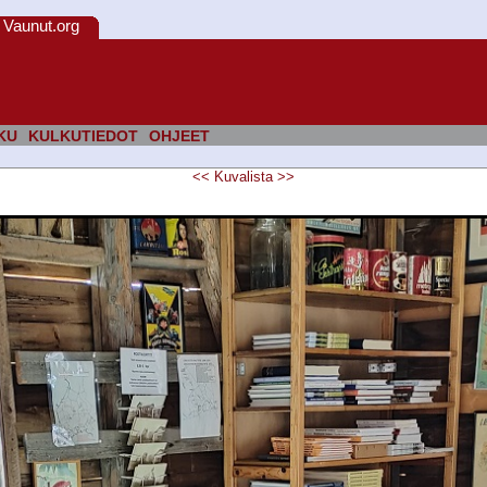
Vaunut.org
KU
KULKUTIEDOT
OHJEET
<<
Kuvalista
>>