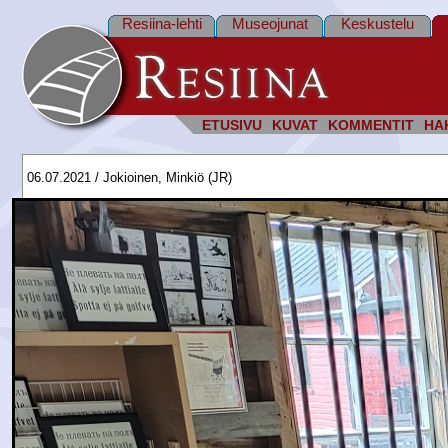
Resiina-lehti
Museojunat
Keskustelu
ETUSIVU
KUVAT
KOMMENTIT
HA
06.07.2021 / Jokioinen, Minkiö (JR)