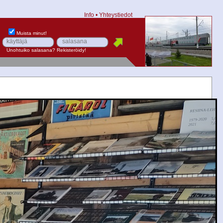
Info
•
Yhteystiedot
Muista minut!
Unohtuiko salasana?
Rekisteröidy!