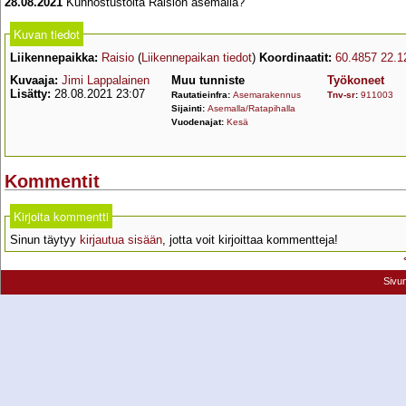
28.08.2021
Kunnostustöitä Raision asemalla?
Kuvan tiedot
Liikennepaikka:
Raisio
(
Liikennepaikan tiedot
)
Koordinaatit:
60.4857 22.1
Kuvaaja:
Jimi Lappalainen
Muu tunniste
Työkoneet
Lisätty:
28.08.2021 23:07
Rautatieinfra:
Asemarakennus
Tnv-sr
:
911003
Sijainti:
Asemalla/Ratapihalla
Vuodenajat:
Kesä
Kommentit
Kirjoita kommentti
Sinun täytyy
kirjautua sisään
, jotta voit kirjoittaa kommentteja!
Sivu