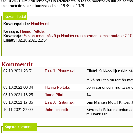
02.10.2021
Dm2 on lähtenyt Haukivuoresta ja tässä moottorivaunu on aseman
taisi mainita valmistumisvuodeksi 1978 tai 1979.
Kuvan tiedot
Kuvauspaikka:
Haukivuori
Kuvaaja:
Hannu Peltola
Kuvasarja:
Savon radan päivä ja Haukivuoren aseman pienoisrautatie 2.10
Lisätty:
02.10.2021 22:54
Kommentit
02.10.2021 23:51
Esa J. Rintamäki
:
Eihän! Kukkopillijunakin nä
Mikä muuten on tämän mo
03.10.2021 00:04
Hannu Peltola
:
John sanoi sen, mutta se e
03.10.2021 13:25
Jarno Piltti
:
14
03.10.2021 17:36
Esa J. Rintamäki
:
Siis Mäntän Motti! Kiitos, 
10.11.2021 22:00
John Lindroth
:
Kiva nähdä tuo rakentamani
muutenkaan.
Kirjoita kommentti