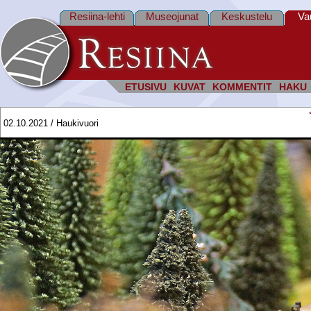
Resiina-lehti
Museojunat
Keskustelu
Va
ETUSIVU
KUVAT
KOMMENTIT
HAKU
02.10.2021 / Haukivuori