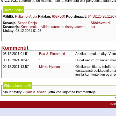
07.12.2021
Luikertelee se malmikin sieltä kolmiosta Sr3-parivedolla kääntye
Kuvan tiedot
Välillä:
Paltamo–Arola
Ratakm:
662+000
Koordinaatit:
64.38128 28.1193
Kuvaaja:
Seppo Rahja
Sähköveturi
Kuvasarja:
Kontiomäki – viiden rautatien risteysasema
Sr3
:
Lisätty:
08.12.2021 01:25
Kommentit
08.12.2021 01:51
Esa J. Rintamäki
:
Äkkikatsomalla näkyi Vekto
08.12.2021 10:47
:
Uudet veturit on vähän mo
09.12.2021 13:57
Mikko Nyman
:
Olisikohan fiksua tehdä rata
vastaavasti poikkeavilla r
junilla kun kuitenkin ovat
Kirjoita kommentti
Sinun täytyy
kirjautua sisään
, jotta voit kirjoittaa kommentteja!
Sivu