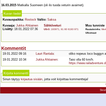
16.03.2015
Matkalla Suomeen (oli ilo tuoda veturin avaimet).
Kuvan tiedot
Kuvauspaikka:
Rostock
Valtio:
Saksa
Kuvaaja:
Jukka Ahtiainen
Sähköveturi
Muu tunniste
Lisätty:
18.01.2022 07:36
USr3
:
193971
,
91 80 6193 971
Rautatieinfra:
Mer
Ulkomaat
Kommentit
19.01.2022 09:16
Lauri Rantala
:
oliko nopeus loco buggyn 
19.01.2022 10:34
Jukka Ahtiainen
:
Taisi olla 60 km/h.
https://www.railadventure
Kirjoita kommentti
Sinun täytyy
kirjautua sisään
, jotta voit kirjoittaa kommentteja!
Sivu