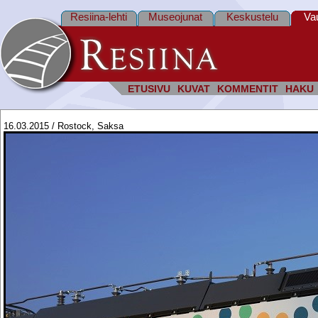
Resiina-lehti
Museojunat
Keskustelu
Va
ETUSIVU
KUVAT
KOMMENTIT
HAKU
16.03.2015 / Rostock, Saksa