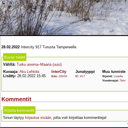
28.02.2022
Intercity 917 Turusta Tampereelle.
Kuvan tiedot
Välillä:
Turku asema–Maaria (uusi)
Kuvaaja:
Aku Lehtola
InterCity
Junatyyppi
Muu tunniste
Lisätty:
28.02.2022 15:45
Edo
:
28639
IC
:
917
Sijainti:
Linjalla
Vuodenajat:
Talvi
Kommentit
Kirjoita kommentti
Sinun täytyy
kirjautua sisään
, jotta voit kirjoittaa kommentteja!