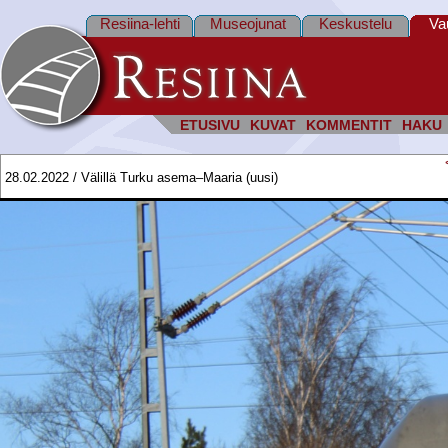
Resiina-lehti
Museojunat
Keskustelu
Va
ETUSIVU
KUVAT
KOMMENTIT
HAKU
28.02.2022 / Välillä Turku asema–Maaria (uusi)