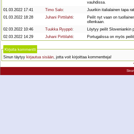
vauhdissa.
01.03.2022 17:41
Timo Salo
:
Juurikin italialainen tapa r
01.03.2022 18:28
Juhani Pirttilahti
:
Peilit nyt vaan on tuollain
ollenkaan.
02.03.2022 10:46
Tuukka Ryyppö
:
Löytyy peilit Sloveniankin
02.03.2022 14:29
Juhani Pirttilahti
:
Portugalissa on myös peilit
Kirjoita kommentti
Sinun täytyy
kirjautua sisään
, jotta voit kirjoittaa kommentteja!
Sivu