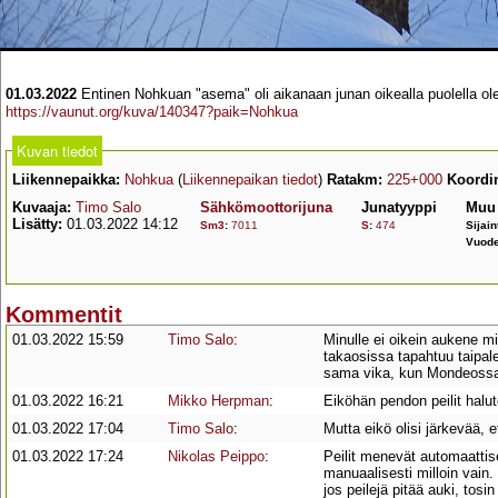
01.03.2022
Entinen Nohkuan "asema" oli aikanaan junan oikealla puolella ol
https://vaunut.org/kuva/140347?paik=Nohkua
Kuvan tiedot
Liikennepaikka:
Nohkua
(
Liikennepaikan tiedot
)
Ratakm:
225+000
Koordin
Kuvaaja:
Timo Salo
Sähkömoottorijuna
Junatyyppi
Muu 
Lisätty:
01.03.2022 14:12
Sm3
:
7011
S
:
474
Sijain
Vuode
Kommentit
01.03.2022 15:59
Timo Salo
:
Minulle ei oikein aukene mi
takaosissa tapahtuu taipa
sama vika, kun Mondeossani
01.03.2022 16:21
Mikko Herpman
:
Eiköhän pendon peilit halut
01.03.2022 17:04
Timo Salo
:
Mutta eikö olisi järkevää, e
01.03.2022 17:24
Nikolas Peippo
:
Peilit menevät automaattis
manuaalisesti milloin vain
jos peilejä pitää auki, tosi