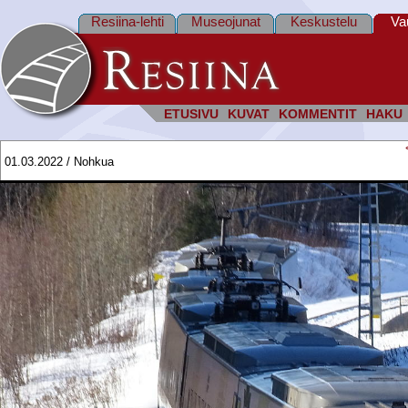
Resiina-lehti
Museojunat
Keskustelu
Va
ETUSIVU
KUVAT
KOMMENTIT
HAKU
01.03.2022 / Nohkua