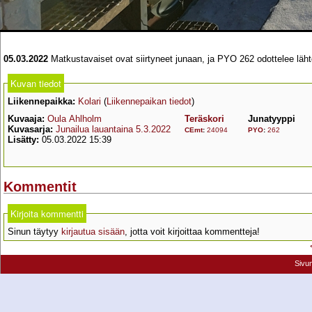
05.03.2022
Matkustavaiset ovat siirtyneet junaan, ja PYO 262 odottelee läh
Kuvan tiedot
Liikennepaikka:
Kolari
(
Liikennepaikan tiedot
)
Kuvaaja:
Oula Ahlholm
Teräskori
Junatyyppi
Kuvasarja:
Junailua lauantaina 5.3.2022
CEmt
:
24094
PYO
:
262
Lisätty:
05.03.2022 15:39
Kommentit
Kirjoita kommentti
Sinun täytyy
kirjautua sisään
, jotta voit kirjoittaa kommentteja!
Sivu