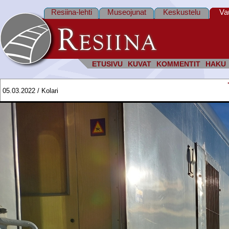
Resiina-lehti
Museojunat
Keskustelu
Va
ETUSIVU
KUVAT
KOMMENTIT
HAKU
05.03.2022 / Kolari