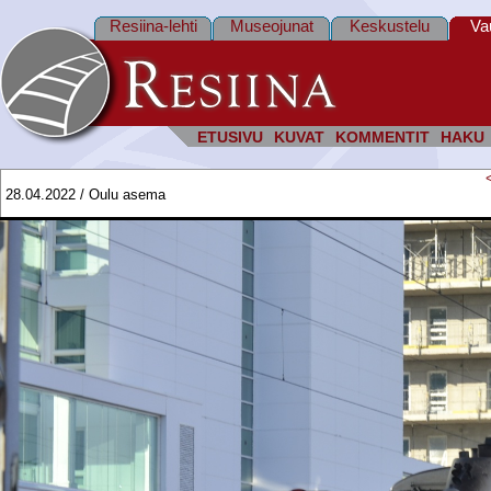
Resiina-lehti
Museojunat
Keskustelu
Va
ETUSIVU
KUVAT
KOMMENTIT
HAKU
28.04.2022 / Oulu asema