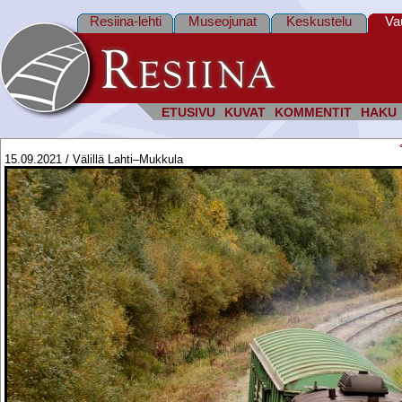
Resiina-lehti
Museojunat
Keskustelu
Va
ETUSIVU
KUVAT
KOMMENTIT
HAKU
15.09.2021 / Välillä Lahti–Mukkula