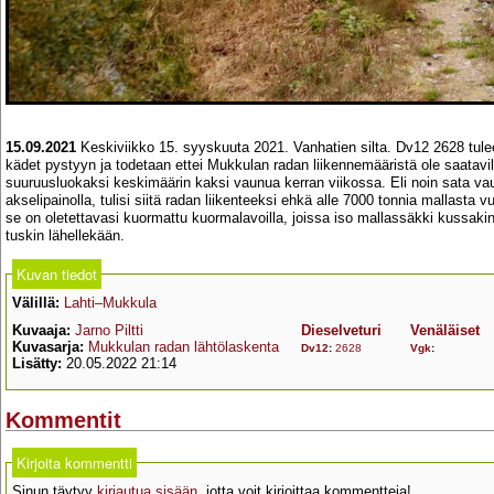
15.09.2021
Keskiviikko 15. syyskuuta 2021. Vanhatien silta. Dv12 2628 tul
kädet pystyyn ja todetaan ettei Mukkulan radan liikennemääristä ole saatavilla
suuruusluokaksi keskimäärin kaksi vaunua kerran viikossa. Eli noin sata v
akselipainolla, tulisi siitä radan liikenteeksi ehkä alle 7000 tonnia mallast
se on oletettavasi kuormattu kuormalavoilla, joissa iso mallassäkki kussakin
tuskin lähellekään.
Kuvan tiedot
Välillä:
Lahti–Mukkula
Kuvaaja:
Jarno Piltti
Dieselveturi
Venäläiset
Kuvasarja:
Mukkulan radan lähtölaskenta
Dv12
:
2628
Vgk
:
Lisätty:
20.05.2022 21:14
Kommentit
Kirjoita kommentti
Sinun täytyy
kirjautua sisään
, jotta voit kirjoittaa kommentteja!