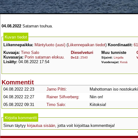
04.08.2022
Sataman touhua.
Kuvan tiedot
Liikennepaikka:
Mäntyluoto (uusi)
(
Liikennepaikan tiedot
)
Koordinaatit:
61
Kuvaaja:
Timo Salo
Dieselveturi
Muu tunniste
Kuvasarja:
Porin sataman elokuu.
Dv12
:
2540
Sijainti:
Linjalla
Lisätty:
04.08.2022 17:54
Vuodenajat:
Kesä
Kommentit
04.08.2022 22:23
Jarno Piltti
:
Mahottoman iso nostokurki
04.08.2022 22:27
Rainer Silfverberg
:
Niin on!
05.08.2022 09:31
Timo Salo
:
Kiitoksia!
Kirjoita kommentti
Sinun täytyy
kirjautua sisään
, jotta voit kirjoittaa kommentteja!