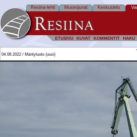
Resiina-lehti
Museojunat
Keskustelu
Va
ETUSIVU
KUVAT
KOMMENTIT
HAKU
04.08.2022 / Mäntyluoto (uusi)