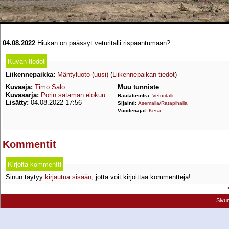
04.08.2022
Hiukan on päässyt veturitalli rispaantumaan?
Kuvan tiedot
Liikennepaikka:
Mäntyluoto (uusi)
(
Liikennepaikan tiedot
)
Kuvaaja:
Timo Salo
Muu tunniste
Kuvasarja:
Porin sataman elokuu.
Rautatieinfra:
Veturitalli
Lisätty:
04.08.2022 17:56
Sijainti:
Asemalla/Ratapihalla
Vuodenajat:
Kesä
Kommentit
Kirjoita kommentti
Sinun täytyy
kirjautua sisään
, jotta voit kirjoittaa kommentteja!
Sivu