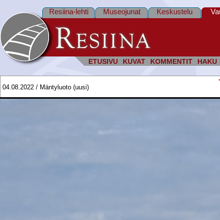
Resiina-lehti
Museojunat
Keskustelu
Va
ETUSIVU
KUVAT
KOMMENTIT
HAKU
04.08.2022 / Mäntyluoto (uusi)