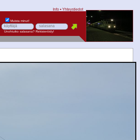
Info
•
Yhteystiedot
Muista minut!
Unohtuiko salasana?
Rekisteröidy!