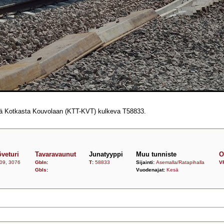
nä Kotkasta Kouvolaan (KTT-KVT) kulkeva T58833.
veturi
Tavaravaunut
Junatyyppi
Muu tunniste
O
09
,
3076
Gbln
:
T
:
58833
Sijainti:
Asemalla/Ratapihalla
V
Gbls
:
Vuodenajat:
Kesä