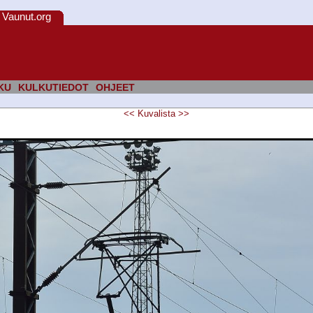
Vaunut.org
KU
KULKUTIEDOT
OHJEET
<<
Kuvalista
>>