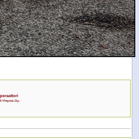
peraattori
R-Yhtymä Oy
: