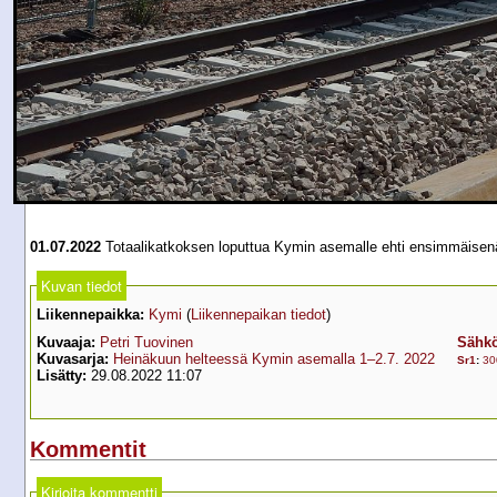
01.07.2022
Totaalikatkoksen loputtua Kymin asemalle ehti ensimmäise
Kuvan tiedot
Liikennepaikka:
Kymi
(
Liikennepaikan tiedot
)
Kuvaaja:
Petri Tuovinen
Sähkö
Kuvasarja:
Heinäkuun helteessä Kymin asemalla 1–2.7. 2022
Sr1
:
30
Lisätty:
29.08.2022 11:07
Kommentit
Kirjoita kommentti