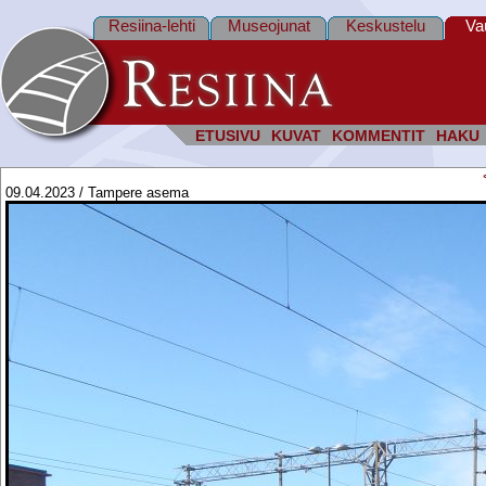
Resiina-lehti
Museojunat
Keskustelu
Va
ETUSIVU
KUVAT
KOMMENTIT
HAKU
09.04.2023 / Tampere asema