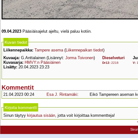
09.04.2023
Pääsiäisajelut ajeltu, vielä paluu kotiin.
Kuvan tiedot
Liikennepaikka:
Tampere asema
(
Liikennepaikan tiedot
)
Kuvaaja:
G.Anttalainen (Lisännyt:
Jorma Toivonen
)
Dieselveturi
Ju
Kuvasarja:
HMVY:n Pääsiäinen
Dr12
:
2216
V
:
Lisätty:
20.04.2023 23:23
Kommentit
21.04.2023 00:24
Esa J. Rintamäki
:
Eikö Tampereen aseman kel
Kirjoita kommentti
Sinun täytyy
kirjautua sisään
, jotta voit kirjoittaa kommentteja!
Sivu