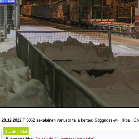
28.12.2022
T 3062 sekalainen vanusto tällä kertaa: Sdggnqss-w+ Hkba+ G
Kuvan tiedot