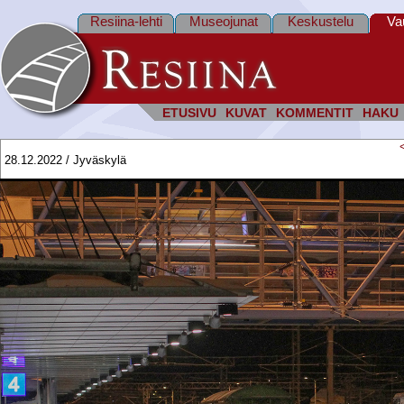
Resiina-lehti
Museojunat
Keskustelu
Va
ETUSIVU
KUVAT
KOMMENTIT
HAKU
28.12.2022 / Jyväskylä