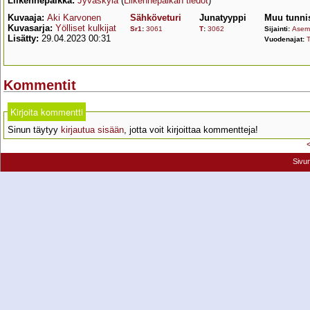
Liikennepaikka:
Jyväskylä
(
Liikennepaikan tiedot
)
Kuvaaja:
Aki Karvonen
Sähköveturi
Junatyyppi
Muu tunni
Kuvasarja:
Yölliset kulkijat
Sr1
:
3061
T
:
3062
Sijainti:
Asema
Lisätty:
29.04.2023 00:31
Vuodenajat:
T
Kommentit
Kirjoita kommentti
Sinun täytyy
kirjautua sisään
, jotta voit kirjoittaa kommentteja!
Sivu