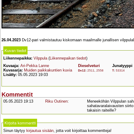
26.04.2023
Dv12-pari valmistautuu kiskomaan maailmalle junallisen vilppula
Kuvan tiedot
Liikennepaikka:
Vilppula
(
Liikennepaikan tiedot
)
Kuvaaja:
Ari-Pekka Lanne
Dieselveturi
Junatyyppi
Kuvasarja:
Muiden paikkakuntien kuvia
Dv12
:
2511
,
2558
T
:
53314
Lisätty:
05.05.2023 19:03
Kommentit
05.05.2023 19:13
Riku Outinen
:
Meneeköhän Vilppulan saha
sahatavaralaivausten siirto
takaisin raiteille?
Kirjoita kommentti
Sinun täytyy
kirjautua sisään
, jotta voit kirjoittaa kommentteja!