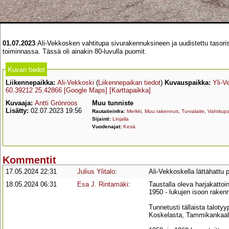
01.07.2023
Ali-Vekkosken vahtitupa sivurakennuksineen ja uudistettu tasorist
toiminnassa. Tässä oli ainakin 80-luvulla puomit.
Kuvan tiedot
Liikennepaikka:
Ali-Vekkoski
(
Liikennepaikan tiedot
)
Kuvauspaikka:
Yli-V
60.39212 25.42866
[Google Maps]
[Karttapaikka]
Kuvaaja:
Antti Grönroos
Muu tunniste
Lisätty:
02.07.2023 19:56
Rautatieinfra:
Merkki
,
Muu rakennus
,
Turvalaite
,
Vahtitup
Sijainti:
Linjalla
Vuodenajat:
Kesä
Kommentit
17.05.2024 22:31
Julius Ylitalo
:
Ali-Vekkoskella lättähattu
18.05.2024 06:31
Esa J. Rintamäki
:
Taustalla oleva harjakattoin
1950 - lukujen isoon raken
Tunnetusti tällaista talot
Koskelasta, Tammikankaalta