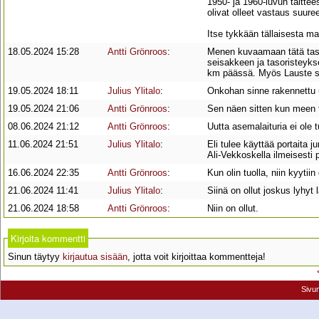
1950- ja 1960-luvun taitte
olivat olleet vastaus suur
Itse tykkään tällaisesta ma
18.05.2024 15:28
Antti Grönroos
:
Menen kuvaamaan tätä tasor
seisakkeen ja tasoristeykse
km päässä. Myös Lauste si
19.05.2024 18:11
Julius Ylitalo
:
Onkohan sinne rakennettu 
19.05.2024 21:06
Antti Grönroos
:
Sen näen sitten kun meen to
08.06.2024 21:12
Antti Grönroos
:
Uutta asemalaituria ei ole t
11.06.2024 21:51
Julius Ylitalo
:
Eli tulee käyttää portaita 
Ali-Vekkoskella ilmeisesti 
16.06.2024 22:35
Antti Grönroos
:
Kun olin tuolla, niin kyytii
21.06.2024 11:41
Julius Ylitalo
:
Siinä on ollut joskus lyhyt l
21.06.2024 18:58
Antti Grönroos
:
Niin on ollut.
Kirjoita kommentti
Sinun täytyy
kirjautua sisään
, jotta voit kirjoittaa kommentteja!
Sivu