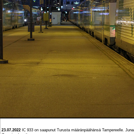
23.07.2022
IC 933 on saapunut Turusta määränpäähänsä Tampereelle. Junan 