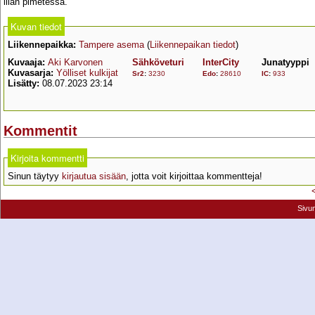
illan pimetessä.
Kuvan tiedot
Liikennepaikka:
Tampere asema
(
Liikennepaikan tiedot
)
Kuvaaja:
Aki Karvonen
Sähköveturi
InterCity
Junatyyppi
Kuvasarja:
Yölliset kulkijat
Sr2
:
3230
Edo
:
28610
IC
:
933
Lisätty:
08.07.2023 23:14
Kommentit
Kirjoita kommentti
Sinun täytyy
kirjautua sisään
, jotta voit kirjoittaa kommentteja!
Sivu