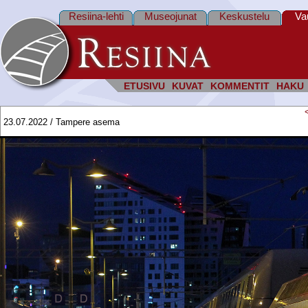
Resiina-lehti
Museojunat
Keskustelu
Va
ETUSIVU
KUVAT
KOMMENTIT
HAKU
23.07.2022 / Tampere asema