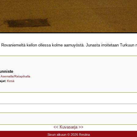
Rovaniemeltä kellon ollessa kolme aamuyöstä. Junasta irroitetaan Turkuu
unniste
:
Asemalla/Ratapihalla
ajat:
Kesä
<<
Kuvasarja
>>
Sivun alkuun
© 2026 Resiina