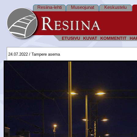
Resiina-lehti
Museojunat
Keskustelu
ETUSIVU
KUVAT
KOMMENTIT
HA
24.07.2022 / Tampere asema