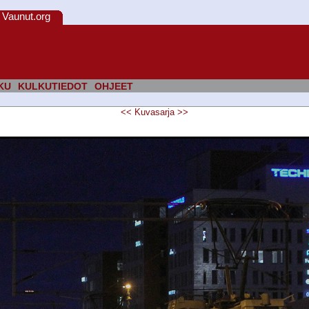
Vaunut.org
KU
KULKUTIEDOT
OHJEET
<<
Kuvasarja
>>