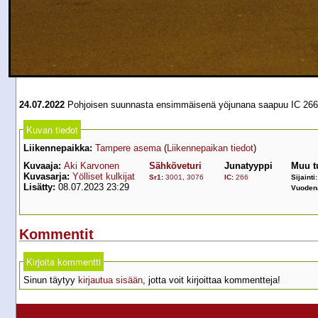
24.07.2022
Pohjoisen suunnasta ensimmäisenä yöjunana saapuu IC 266 
Kuvan tiedot
Liikennepaikka:
Tampere asema
(
Liikennepaikan tiedot
)
Kuvaaja:
Aki Karvonen
Sähköveturi
Junatyyppi
Muu t
Kuvasarja:
Yölliset kulkijat
Sr1
:
3001
,
3076
IC
:
266
Sijainti
Lisätty:
08.07.2023 23:29
Vuoden
Kommentit
Kirjoita kommentti
Sinun täytyy
kirjautua sisään
, jotta voit kirjoittaa kommentteja!