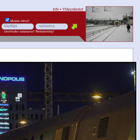
Info
•
Yhteystiedot
Muista minut!
Unohtuiko salasana?
Rekisteröidy!