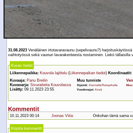
31.08.2023
Venäläinen irtotavaravaunu (sepelivaunu?) harjoituskäytössä
vaihtotyössä sekä vaunun lavarakenteesta nostaminen. Liekö tällaisilla v
Kuvan tiedot
Liikennepaikka:
Kouvola lajittelu
(
Liikennepaikan tiedot
)
Koordinaatit:
Kuvaaja:
Panu Breilin
Muu tunniste
Ven
Kuvasarja:
Sivuraiteita Kouvolassa
Sijainti:
Asemalla/Ratapihalla
Muu
Lisätty:
09.11.2023 23:55
Vuodenajat:
Kesä
Kommentit
10.11.2023 00:14
Joonas Viita
:
Onkohan tämä sama vaun
Kirjoita kommentti