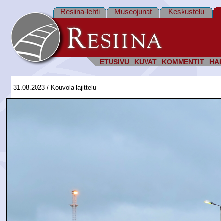
Resiina-lehti
Museojunat
Keskustelu
ETUSIVU
KUVAT
KOMMENTIT
HA
31.08.2023 / Kouvola lajittelu