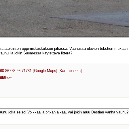
 ratateknisen oppimiskeskuksen pihassa. Vaunussa olevien tekstien mukaan k
aunuilla jokin Suomessa käytettävä littera?
60.86778 26.71781
[Google Maps]
[Karttapaikka]
äläiset
:
u joka seisoi Voikkaalla pitkän aikaa, vai jokin muu Destian vanha vaunu?