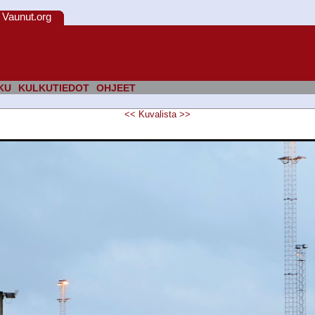
Vaunut.org
KU
KULKUTIEDOT
OHJEET
<<
Kuvalista
>>