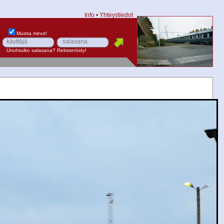
Info
•
Yhteystiedot
Muista minut!
Unohtuiko salasana?
Rekisteröidy!