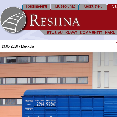
Resiina-lehti
Museojunat
Keskustelu
Va
ETUSIVU
KUVAT
KOMMENTIT
HAKU
13.05.2020 / Mukkula