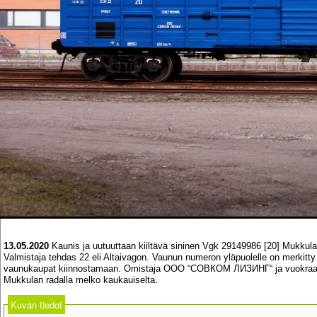
13.05.2020
Kaunis ja uutuuttaan kiiltävä sininen Vgk 29149986 [20] Mukkula
Valmistaja tehdas 22 eli Altaivagon. Vaunun numeron yläpuolelle on merkitty 
vaunukaupat kiinnostamaan. Omistaja ООО “СОВКОМ ЛИЗИНГ“ ja vuokraaja
Mukkulan radalla melko kaukauiselta.
Kuvan tiedot