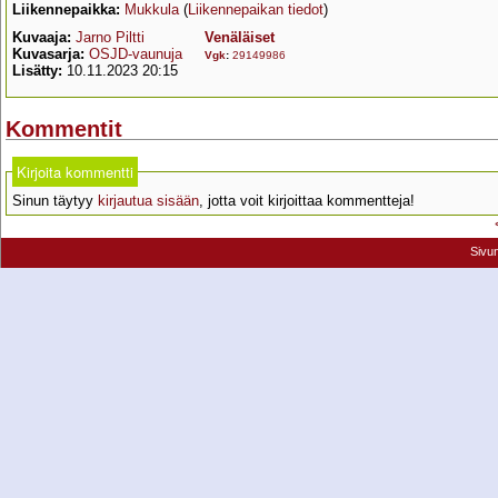
Liikennepaikka:
Mukkula
(
Liikennepaikan tiedot
)
Kuvaaja:
Jarno Piltti
Venäläiset
Kuvasarja:
OSJD-vaunuja
Vgk
:
29149986
Lisätty:
10.11.2023 20:15
Kommentit
Kirjoita kommentti
Sinun täytyy
kirjautua sisään
, jotta voit kirjoittaa kommentteja!
Sivu