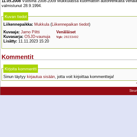
11.05.2008
Vuosina 2008-2009 Mukkulassa kuormattiin autonrenkaita venäläisi
valmistunut 28.9.1994.
Kuvan tiedot
Liikennepaikka:
Mukkula
(
Liikennepaikan tiedot
)
Kuvaaja:
Jarno Piltti
Venäläiset
Kuvasarja:
OSJD-vaunuja
Vgk
:
28233492
Lisätty:
11.11.2023 15:20
Kommentit
Kirjoita kommentti
Sinun täytyy
kirjautua sisään
, jotta voit kirjoittaa kommentteja!
Sivu