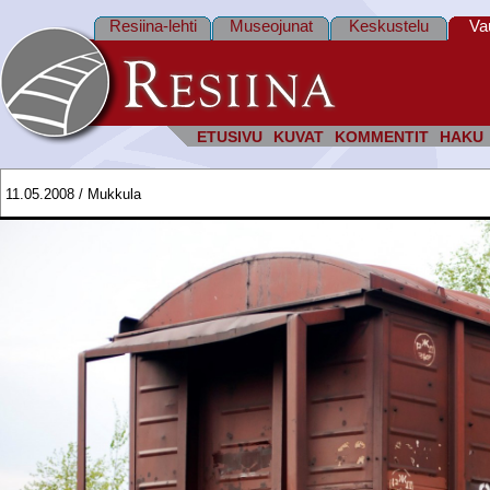
Resiina-lehti
Museojunat
Keskustelu
Va
ETUSIVU
KUVAT
KOMMENTIT
HAKU
11.05.2008 / Mukkula