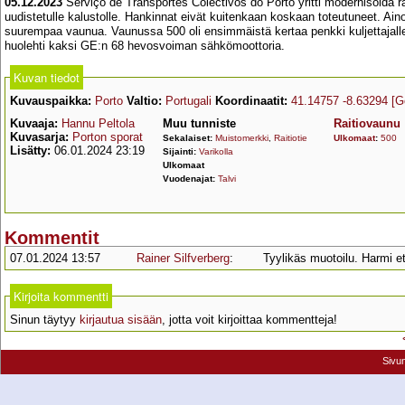
05.12.2023
Serviço de Transportes Colectivos do Porto yritti modernisoida ra
uudistetulle kalustolle. Hankinnat eivät kuitenkaan koskaan toteutuneet. Ai
suurempaa vaunua. Vaunussa 500 oli ensimmäistä kertaa penkki kuljettajalle 
huolehti kaksi GE:n 68 hevosvoiman sähkömoottoria.
Kuvan tiedot
Kuvauspaikka:
Porto
Valtio:
Portugali
Koordinaatit:
41.14757 -8.63294
[G
Kuvaaja:
Hannu Peltola
Muu tunniste
Raitiovaunu
Kuvasarja:
Porton sporat
Sekalaiset:
Muistomerkki
,
Raitiotie
Ulkomaat
:
500
Lisätty:
06.01.2024 23:19
Sijainti:
Varikolla
Ulkomaat
Vuodenajat:
Talvi
Kommentit
07.01.2024 13:57
Rainer Silfverberg
:
Tyylikäs muotoilu. Harmi ett
Kirjoita kommentti
Sinun täytyy
kirjautua sisään
, jotta voit kirjoittaa kommentteja!
Sivu