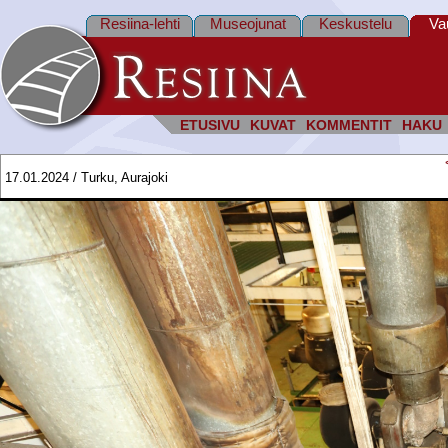
Resiina-lehti
Museojunat
Keskustelu
Va
ETUSIVU
KUVAT
KOMMENTIT
HAKU
17.01.2024 / Turku, Aurajoki