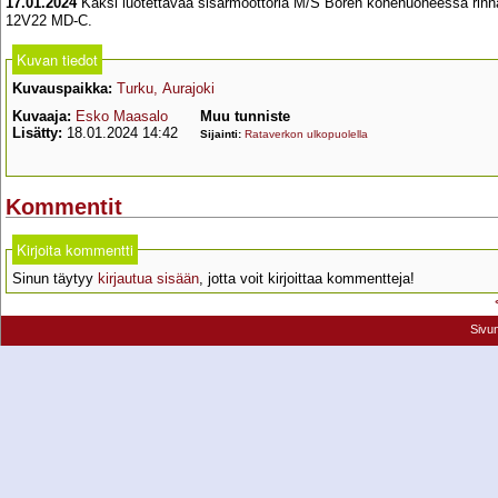
17.01.2024
Kaksi luotettavaa sisarmoottoria M/S Boren konehuoneessa rinna
12V22 MD-C.
Kuvan tiedot
Kuvauspaikka:
Turku, Aurajoki
Kuvaaja:
Esko Maasalo
Muu tunniste
Lisätty:
18.01.2024 14:42
Sijainti:
Rataverkon ulkopuolella
Kommentit
Kirjoita kommentti
Sinun täytyy
kirjautua sisään
, jotta voit kirjoittaa kommentteja!
Sivu