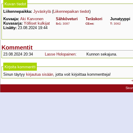
Kuvan tiedot
Liikennepaikka:
Jyväskylä
(
Liikennepaikan tiedot
)
Kuvaaja:
Aki Karvonen
Sähköveturi
Teräskori
Junatyyppi
Kuvasarja:
Yölliset kulkijat
Sr1
:
3087
CEmt
:
T
:
3062
Lisätty:
23.08.2024 19:44
Kommentit
23.08.2024 20:34
Lasse Holopainen
:
Kunnon sekajuna.
Kirjoita kommentti
Sinun täytyy
kirjautua sisään
, jotta voit kirjoittaa kommentteja!
Sivu