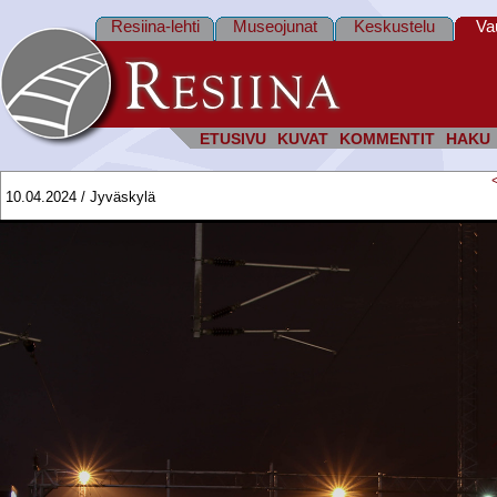
Resiina-lehti
Museojunat
Keskustelu
Va
ETUSIVU
KUVAT
KOMMENTIT
HAKU
10.04.2024 / Jyväskylä