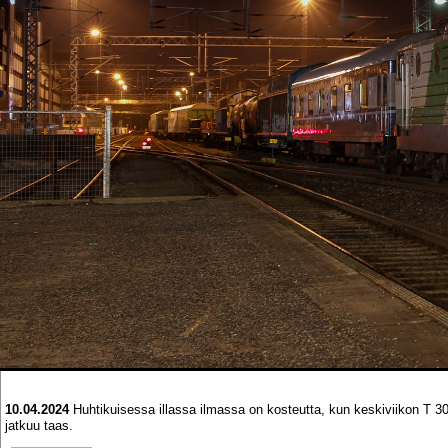
10.04.2024
Huhtikuisessa illassa ilmassa on kosteutta, kun keskiviikon T 3
jatkuu taas.