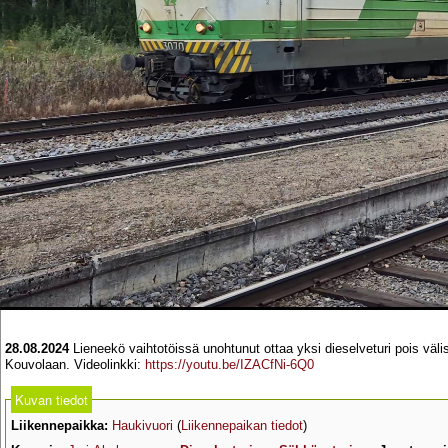
28.08.2024
Lieneekö vaihtotöissä unohtunut ottaa yksi dieselveturi pois väli
Kouvolaan. Videolinkki:
https://youtu.be/IZACfNi-6Q0
Kuvan tiedot
Liikennepaikka:
Haukivuori
(
Liikennepaikan tiedot
)