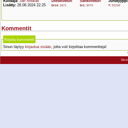
Kuvaaja:
Jari Ahokas
Dieselveturi
Sähköveturi
Junatyyppi
Lisätty:
28.08.2024 22:25
Dr14
:
1871
Sr1
:
3070
T
:
52230
Kommentit
Kirjoita kommentti
Sinun täytyy
kirjautua sisään
, jotta voit kirjoittaa kommentteja!
Sivu