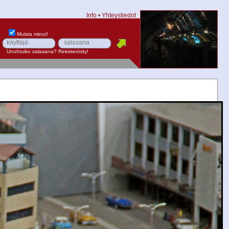
Info
•
Yhteystiedot
Muista minut!
Unohtuiko salasana?
Rekisteröidy!