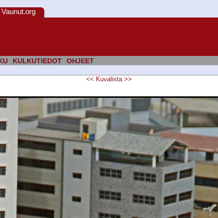
Vaunut.org
KU
KULKUTIEDOT
OHJEET
<<
Kuvalista
>>