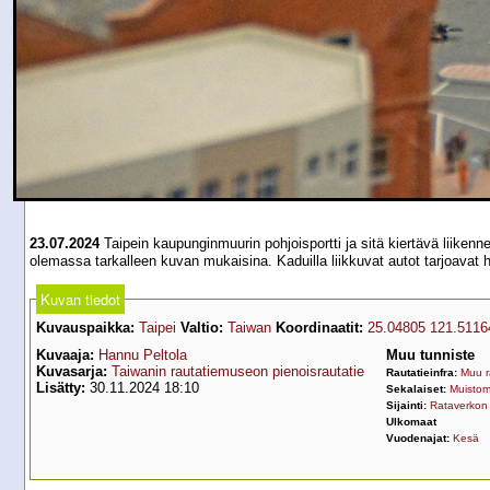
23.07.2024
Taipein kaupunginmuurin pohjoisportti ja sitä kiertävä liikenn
olemassa tarkalleen kuvan mukaisina. Kaduilla liikkuvat autot tarjoavat h
Kuvan tiedot
Kuvauspaikka:
Taipei
Valtio:
Taiwan
Koordinaatit:
25.04805 121.5116
Kuvaaja:
Hannu Peltola
Muu tunniste
Kuvasarja:
Taiwanin rautatiemuseon pienoisrautatie
Rautatieinfra:
Muu 
Lisätty:
30.11.2024 18:10
Sekalaiset:
Muistom
Sijainti:
Rataverkon 
Ulkomaat
Vuodenajat:
Kesä