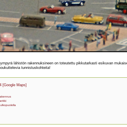
eympyrä lähistön rakennuksineen on toteutettu pikkutarkasti esikuvan mukaisest
oukuttelevia tunnistuskohteita!
4
[Google Maps]
rakennus
erkki
ulkopuolella