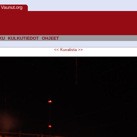
Vaunut.org
KU
KULKUTIEDOT
OHJEET
<<
Kuvalista
>>