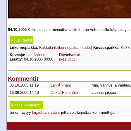
04.10.2005
Kello oli paria minuuttia vaille 5, kun veturitallilla käynnis
Kuvan tiedot
Liikennepaikka:
Kokkola
(
Liikennepaikan tiedot
)
Kuvauspaikka:
Kokko
Kuvaaja:
Lari Nylund
Dieselveturi
Lisätty:
04.10.2005 00:00
Dv12
:
2501
Kommentit
05.10.2005 11:19
Lari Åhman
:
Niin, vanhus ja vanhus,
16.09.2006 14:13
Oskar Palomäki
:
vanhus jaksaa
Kirjoita kommentti
Sinun täytyy
kirjautua sisään
, jotta voit kirjoittaa kommentteja!