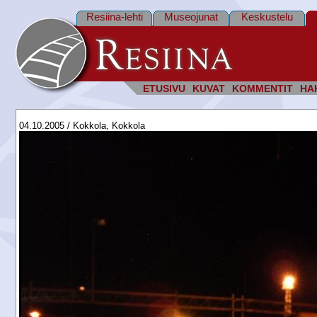
Resiina-lehti
Museojunat
Keskustelu
ETUSIVU
KUVAT
KOMMENTIT
HA
04.10.2005 / Kokkola, Kokkola