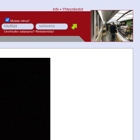
Info
•
Yhteystiedot
Muista minut!
Unohtuiko salasana?
Rekisteröidy!