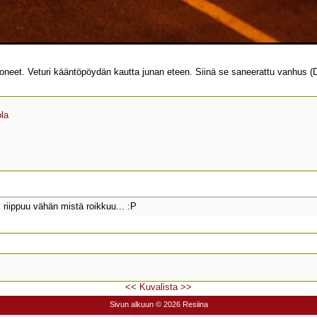
tyi koneet. Veturi kääntöpöydän kautta junan eteen. Siinä se saneerattu vanhus (
la
 riippuu vähän mistä roikkuu... :P
<<
Kuvalista
>>
Sivun alkuun
© 2026 Resiina