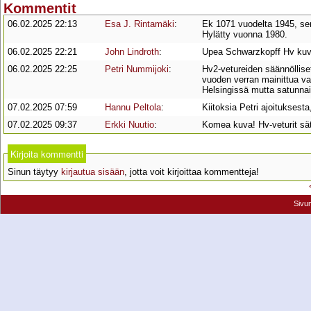
Kommentit
06.02.2025 22:13
Esa J. Rintamäki
:
Ek 1071 vuodelta 1945, se
Hylätty vuonna 1980.
06.02.2025 22:21
John Lindroth
:
Upea Schwarzkopff Hv kuv
06.02.2025 22:25
Petri Nummijoki
:
Hv2-vetureiden säännölliset
vuoden verran mainittua va
Helsingissä mutta satunna
07.02.2025 07:59
Hannu Peltola
:
Kiitoksia Petri ajoituksest
07.02.2025 09:37
Erkki Nuutio
:
Komea kuva! Hv-veturit säte
Kirjoita kommentti
Sinun täytyy
kirjautua sisään
, jotta voit kirjoittaa kommentteja!
Sivu