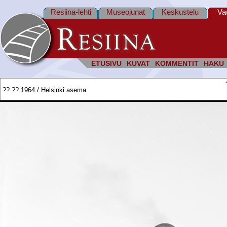
Resiina-lehti
Museojunat
Keskustelu
Va
ETUSIVU
KUVAT
KOMMENTIT
HAKU
??.??.1964 / Helsinki asema