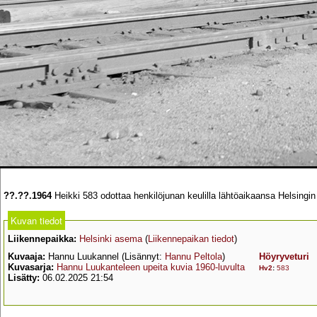
??.??.1964
Heikki 583 odottaa henkilöjunan keulilla lähtöaikaansa Helsingin
Kuvan tiedot
Liikennepaikka:
Helsinki asema
(
Liikennepaikan tiedot
)
Kuvaaja:
Hannu Luukannel (Lisännyt:
Hannu Peltola
)
Höyryveturi
Kuvasarja:
Hannu Luukanteleen upeita kuvia 1960-luvulta
Hv2
:
583
Lisätty:
06.02.2025 21:54