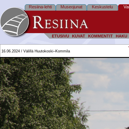
Resiina-lehti
Museojunat
Keskustelu
Va
ETUSIVU
KUVAT
KOMMENTIT
HAKU
16.06.2024 / Välillä Huutokoski–Kommila