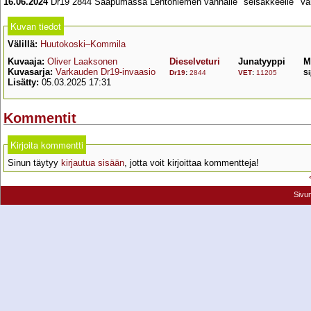
16.06.2024
Dr19 2844 Saapumassa Lehtoniemen vanhalle "seisakkeelle" Var
Kuvan tiedot
Välillä:
Huutokoski–Kommila
Kuvaaja:
Oliver Laaksonen
Dieselveturi
Junatyyppi
M
Kuvasarja:
Varkauden Dr19-invaasio
Dr19
:
2844
VET
:
11205
Si
Lisätty:
05.03.2025 17:31
Kommentit
Kirjoita kommentti
Sinun täytyy
kirjautua sisään
, jotta voit kirjoittaa kommentteja!
Sivu