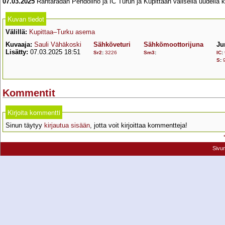
07.03.2025
Rantaradan Pendolino ja IC Turun ja Kupittaan välisellä uudella k
Kuvan tiedot
Välillä:
Kupittaa–Turku asema
Kuvaaja:
Sauli Vähäkoski
Sähköveturi
Sähkömoottorijuna
Ju
Lisätty:
07.03.2025 18:51
Sr2
:
3226
Sm3
:
IC
:
S
:
Kommentit
Kirjoita kommentti
Sinun täytyy
kirjautua sisään
, jotta voit kirjoittaa kommentteja!
Sivu