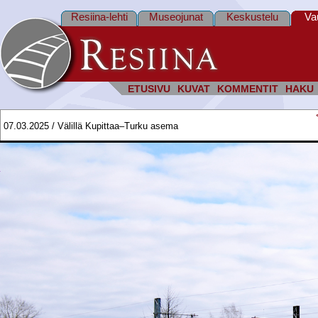
Resiina-lehti
Museojunat
Keskustelu
Va
ETUSIVU
KUVAT
KOMMENTIT
HAKU
07.03.2025 / Välillä Kupittaa–Turku asema